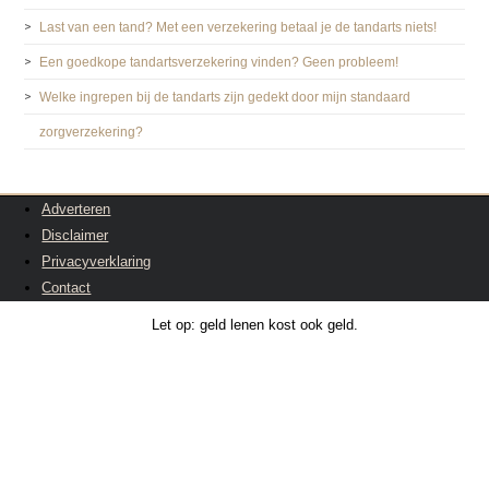
Last van een tand? Met een verzekering betaal je de tandarts niets!
Een goedkope tandartsverzekering vinden? Geen probleem!
Welke ingrepen bij de tandarts zijn gedekt door mijn standaard
zorgverzekering?
Adverteren
Disclaimer
Privacyverklaring
Contact
Let op: geld lenen kost ook geld.