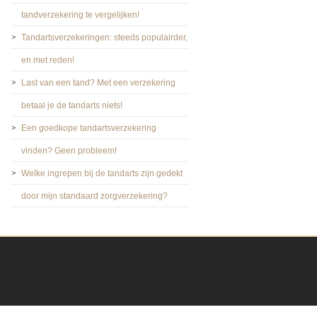
tandverzekering te vergelijken!
Tandartsverzekeringen: steeds populairder,
en met reden!
Last van een tand? Met een verzekering
betaal je de tandarts niets!
Een goedkope tandartsverzekering
vinden? Geen probleem!
Welke ingrepen bij de tandarts zijn gedekt
door mijn standaard zorgverzekering?